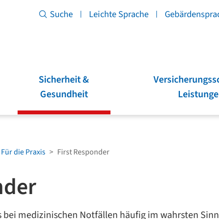
Suche
Leichte Sprache
Gebärdenspra
ngen
Sicherheit &
Versicherungss
Gesundheit
Leistung
Für die Praxis
First Responder
nder
es bei medizinischen Notfällen häufig im wahrsten Sin