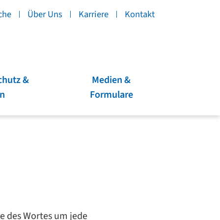
che
Über Uns
Karriere
Kontakt
chutz &
Medien &
en
Formulare
ne des Wortes um jede